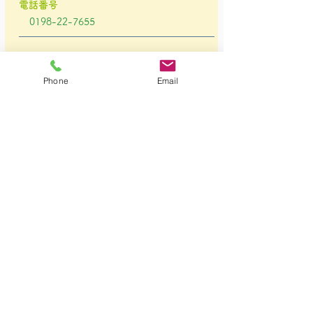
電話番号
0198-22-7655
FAX
0198-41-5800
Phone
Email
住所
〒025-0066 岩手県花巻市松園町
340-117
駐車場
有
メール
endo.smc@gamma.ocn.ne.jp
事業内容
屋根板金工事（外壁工事、雨樋交